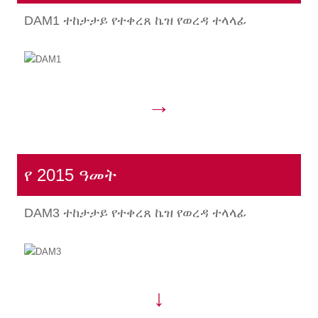
DAM1 ተከታታይ የተቀረጸ ኬዝ የወረዳ ተላላፊ
→
የ 2015 ዓመት
DAM3 ተከታታይ የተቀረጸ ኬዝ የወረዳ ተላላፊ
↓