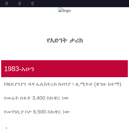
ታሪክ
ቤት
ታሪክ
የእድገት ታሪክ
1983-አሁን
Heይያንያን ዳዳ ኤሌክትሪክ ኩባንያ ፣ ሊሚትድ (ዌንዙ ከተማ)
የመሬት ስፋት 3,400 ስኩዌር ነው
የመገንቢያ ቦታ 6,500 ስኩዌር ነው
↓