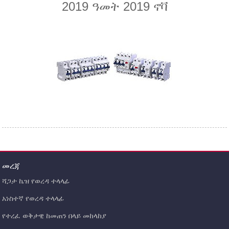
2019 ዓመት 2019 ኖቫ
መረጃ
ሻጋታ ኬዝ የወረዳ ተላላፊ
አነስተኛ የወረዳ ተላላፊ
የተረፈ ወቅታዊ ከመጠን በላይ መከላከያ