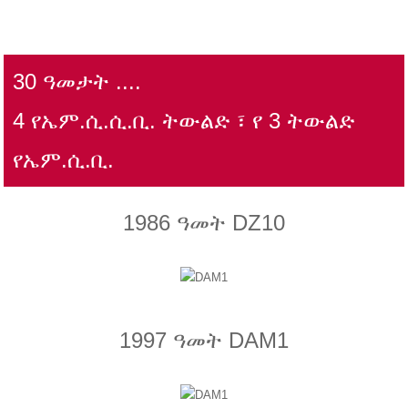
30 ዓመታት ....
4 የኤም.ሲ.ሲ.ቢ. ትውልድ ፣ የ 3 ትውልድ
የኤም.ሲ.ቢ.
1986 ዓመት DZ10
1997 ዓመት DAM1