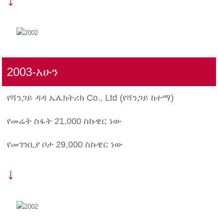
2003-አሁን
የሻንጋይ ዳዳ ኤሌክትሪክ Co., Ltd (የሻንጋይ ከተማ)
የመሬት ስፋት 21,000 ስኩዌር ነው
የመገንቢያ ቦታ 29,000 ስኩዌር ነው
↓