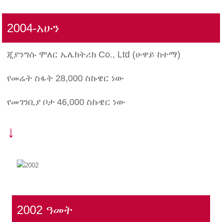
2004-አሁን
ጂያንግሱ ሞለር ኤሌክትሪክ Co., Ltd (ሁዋይ ከተማ)
የመሬት ስፋት 28,000 ስኩዌር ነው
የመገንቢያ ቦታ 46,000 ስኩዌር ነው
↓
2002 ዓመት