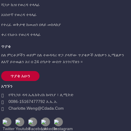
ሻጋታ ኬዝ የወረዳ ተላላፊ
አነስተኛ የወረዳ ተላላፊ
የተረፈ ወቅታዊ ከመጠን በላይ መከላከያ
ቀሪ የአሁኑ የወረዳ ተላላፊ
ጥያቄ
ስለ ምርቶቻችን ወይም ስለ ተወዳዳሪ ዋጋ ያላቸው ጥያቄዎች እባክዎን ኢሜልዎን
ለእኛ ይተዉልን እና በ 24 ሰዓታት ውስጥ እንገናኛለን ፡፡
ጥያቄ አሁን
አግኙን
የሻንጋይ ዳዳ ኤሌክትሪክ ኩባንያ ፣ ሊሚትድ
0086-15167477792 እ.ኤ.አ.
Charlotte.weng@cdada.com