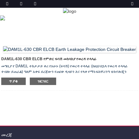
ምርት
ቤት
ምርቶች
የምድር ፍሳሽ ማስወገጃ ዑደት (ELCB)
DAM1L-630 የምድር ፍሳሽ ሰርኪኪ ሰባሪ CBR
DAM1L-630 CBR ELCB የምድር ፍሳሽ መከላከያ የወረዳ ተላላፊ
መግቢያ የ DAM1L ተከታታይ ቀሪ የአሁኑ (ፍሳሽ) የወረዳ ተላላፊ (ከዚህ በኋላ የወረዳ ተላላፊ
ተብሎ ይጠራል) ዓለም አቀፍ ደረጃውን የጠበቀ ዲዛይን እና የላቀ የማኑፋክቸሪንግ ቴክኖሎጂን
በመጠቀም በተሳካ ሁኔታ የተሻሻለ አዲስ ተከታታይ ቀሪ (ፍሳሽ) ነው ፡፡ የተጠበቀ ሻጋታ የጉዳይ አይነት
ጥያቄ
ዝርዝር
የወረዳ ተላላፊ። የዚህ ተከታታይ የወረዳ ተላላፊዎች ደረጃ የተሰጠው የሙቀት መጠን 400 ቪ ነው
(ኢንም ከ 160A በታች ነው) እና 690 ቪ (ኢንም ከ 250A በላይ ነው) ፣ በዋነኝነት ለ ac 50Hz
የሚያገለግል እና በኃይል ማከፋፈያ ደረጃ የተሰጠው ...
መረጃ