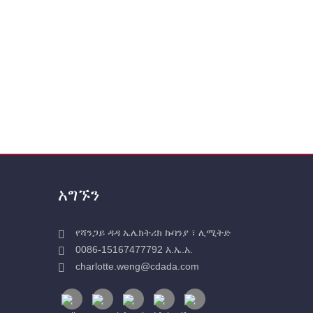
አግኙን
የሻንጋይ ዳዳ ኤሌክትሪክ ኩባንያ ፣ ሊሚትድ
0086-15167477792 እ.ኤ.አ.
charlotte.weng@cdada.com