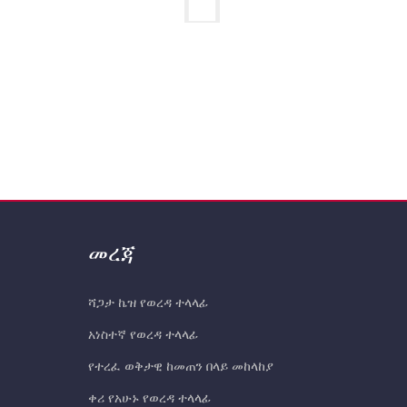
መረጃ
ሻጋታ ኬዝ የወረዳ ተላላፊ
አነስተኛ የወረዳ ተላላፊ
የተረፈ ወቅታዊ ከመጠን በላይ መከላከያ
ቀሪ የአሁኑ የወረዳ ተላላፊ