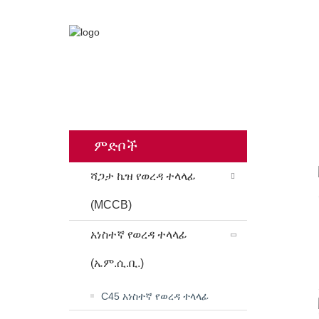
ቤት
ምር
ምድቦች
ሻጋታ ኬዝ የወረዳ ተላላፊ
(MCCB)
አነስተኛ የወረዳ ተላላፊ
(ኤም.ሲ.ቢ.)
C45 አነስተኛ የወረዳ ተላላፊ