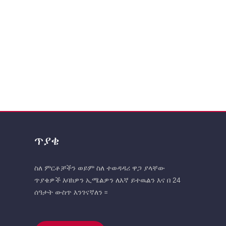
ጥያቄ
ስለ ምርቶቻችን ወይም ስለ ተወዳዳሪ ዋጋ ያላቸው
ጥያቄዎች እባክዎን ኢሜልዎን ለእኛ ይተዉልን እና በ 24
ሰዓታት ውስጥ እንገናኛለን ፡፡