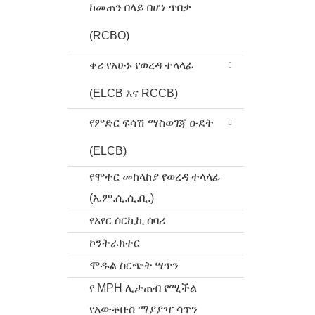
ከመጠን በላይ በሆነ ጥበቃ
(RCBO)
ቀሪ የአሁኑ የወረዳ ተላላፊ
(ELCB እና RCCB)
የምድር ፍሳሽ ማስወገጃ ዑደት
(ELCB)
የሞተር መከላከያ የወረዳ ተላላፊ
(ኤም.ሲ.ሲ.ቢ.)
የአየር ሰርኪኪ ሰባሪ
ኮንትራክተር
ሞዱል ስርጭት ሣጥን
የ MPH ሊታጠብ የሚችል
የአውቶቡስ ማያያዣ ሳጥን