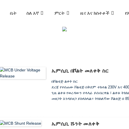
ቤት
ስለ እኛ
ምርት
ዜና እና ክስተቶች
የ
ምርት
ቶች
አነስተኛ የወረዳ ተላላፊ (ኤም.ሲ.ቢ.)
ኤምሲሲ
ኤምሲቢ በቮልት መለቀቅ ስር
በቮልቴጅ ልቀት ስር
ደረጃ የተሰጠው ቮልቴጅ በቅደም ተከተል 230V እና 400
ጊዜ ልቀቱ የወረዳውን ተላላፊ ይሰብረዋል ፤ ልቀቱ ትክ
መዘጋት እንዳይዘጋ ይከላከላል። ትክክለኛው ቮልቴጅ በ 8
መቆጣጠሪያውን ይዘጋዋል።
ኤምሲቢ ሹንት መለቀቅ