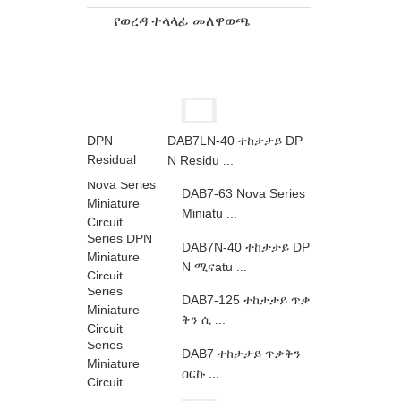
የወረዳ ተላላፊ መለዋወጫ
DAB7LN-40 ተከታታይ DP
N Residu ...
DAB7-63 Nova Series
Miniatu ...
DAB7N-40 ተከታታይ DP
N ሚናatu ...
DAB7-125 ተከታታይ ጥቃ
ቅን ሲ ...
DAB7 ተከታታይ ጥቃቅን
ሰርኩ ...