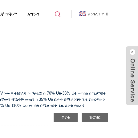
እኛ ጥቅም
አግኙን
እንግሊዝኛ
ቢ መለዋወጫ
V ነው ፡፡ ትክክለኛው ቮልቴጅ በ 70% Ue-35% Ue መካከል በሚሆንበት
ክለኛውን የቮልቴጅ መጠን ከ 35% Ue በታች በሚሆንበት ጊዜ የወረዳውን
5% Ue-110% Ue መካከል በሚሆንበት ጊዜ ልቀቱ የወረዳ
ጥያቄ
ዝርዝር