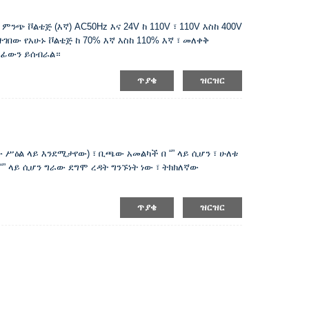
ምንጭ ቮልቴጅ (እኛ) AC50Hz እና 24V ከ 110V ፣ 110V እስከ 400V
የተተገበው የአሁኑ ቮልቴጅ ከ 70% እኛ እስከ 110% እኛ ፣ መለቀቅ
ላፊውን ይሰብራል።
ጥያቄ
ዝርዝር
 ሥዕል ላይ እንደሚታየው) ፣ ቢጫው አመልካች በ “” ላይ ሲሆን ፣ ሁለቱ
” ላይ ሲሆን ግራው ደግሞ ረዳት ግንኙነት ነው ፣ ትክክለኛው
ጥያቄ
ዝርዝር