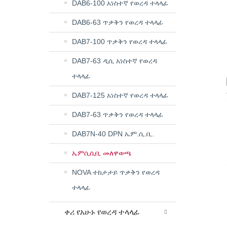
DAB6-100 አነስተኛ የወረዳ ተላላፊ
DAB6-63 ጥቃቅን የወረዳ ተላላፊ
DAB7-100 ጥቃቅን የወረዳ ተላላፊ
DAB7-63 ዲሲ አነስተኛ የወረዳ
ተላላፊ
DAB7-125 አነስተኛ የወረዳ ተላላፊ
DAB7-63 ጥቃቅን የወረዳ ተላላፊ
DAB7N-40 DPN ኤም.ሲ.ቢ.
ኤምሲሲቢ መለዋወጫ
NOVA ተከታታይ ጥቃቅን የወረዳ
ተላላፊ
ቀሪ የአሁኑ የወረዳ ተላላፊ