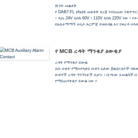
ሹንት መልቀቅ
የ DAB7-FL shunt መለቀቅ ደረጃ የተሰጠው የቁጥጥር 
፣ ዲሲ 24V እስከ 60V ፣ 110V እስከ 220V ነው ፣ 
በአስተማማኝ ሁኔታ እርምጃ ይወስዳል እና የወረዳ ተላ
የ MCB ረዳት ማንቂያ ዕውቂያ
ረዳት የማንቂያ ደውል
እሱ ሁለት የማስተላለፍ ቡድን አለው (ከዚህ በታች ባለው
ቡድኖች ረዳት ግንኙነቶች ሲሆኑ ፣ ቢጫው አመልካች በ “
የማስጠንቀቂያ ደውል ነው ፡፡