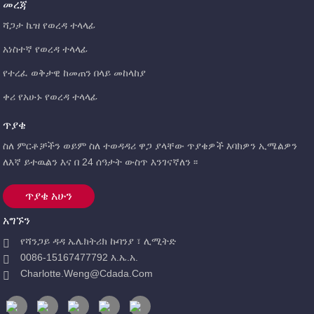
መረጃ
ሻጋታ ኬዝ የወረዳ ተላላፊ
አነስተኛ የወረዳ ተላላፊ
የተረፈ ወቅታዊ ከመጠን በላይ መከላከያ
ቀሪ የአሁኑ የወረዳ ተላላፊ
ጥያቄ
ስለ ምርቶቻችን ወይም ስለ ተወዳዳሪ ዋጋ ያላቸው ጥያቄዎች እባክዎን ኢሜልዎን
ለእኛ ይተዉልን እና በ 24 ሰዓታት ውስጥ እንገናኛለን ፡፡
ጥያቄ አሁን
አግኙን
የሻንጋይ ዳዳ ኤሌክትሪክ ኩባንያ ፣ ሊሚትድ
0086-15167477792 እ.ኤ.አ.
Charlotte.weng@cdada.com