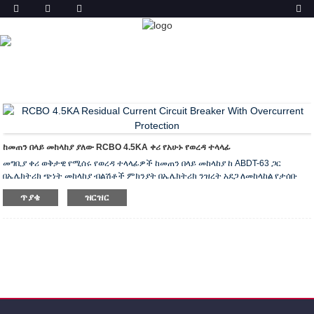
ምርት
ቤት
ምርቶች
ቀሪ የአሁኑ የወረዳ ተላላፊ ከመጠን በላይ በሆነ ጥበቃ
(RCBO)
ABDT-63 RCBO
ከመጠን በላይ መከላከያ ያለው RCBO 4.5KA ቀሪ የአሁኑ የወረዳ ተላላፊ
መግቢያ ቀሪ ወቅታዊ የሚሰሩ የወረዳ ተላላፊዎች ከመጠን በላይ መከላከያ ከ ABDT-63 ጋር
በኤሌክትሪክ ጭነት መከላከያ ብልሽቶች ምክንያት በኤሌክትሪክ ንዝረት አደጋ ለመከላከል የታሰቡ
ናቸው ፣ አሁን ባለው የውሃ ፍሳሽ ምክንያት የሚፈጠሩ እሳቶችን ለመከላከል ፣ ከመጠን በላይ ጭነት
ጥያቄ
ዝርዝር
እና አጭር የወረዳ ጥበቃ ፡፡ ከቤት ውጭ የመጫኛ መያዣዎችን ፣ የቤት እቃዎችን እና ጋራጅ እና የከርሰ
ምድር መብራትን የሚያቀርቡ የቡድን መስመሮችን ለመከላከል ይመከራሉ ፡፡