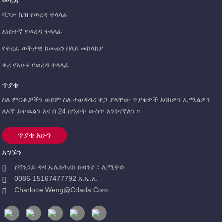
ሻጋታ ኬዝ የወረዳ ተላላፊ
አነስተኛ የወረዳ ተላላፊ
የተረፈ ወቅታዊ ከመጠን በላይ መከላከያ
ቀሪ የአሁኑ የወረዳ ተላላፊ
ጥያቄ
ስለ ምርቶቻችን ወይም ስለ ተወዳዳሪ ዋጋ ያላቸው ጥያቄዎች እባክዎን ኢሜልዎን
ለእኛ ይተዉልን እና በ 24 ሰዓታት ውስጥ እንገናኛለን ፡፡
ጥያቄ አሁን
አግኙን
የሻንጋይ ዳዳ ኤሌክትሪክ ኩባንያ ፣ ሊሚትድ
0086-15167477792 እ.ኤ.አ.
Charlotte.weng@cdada.com