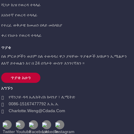
ሻጋታ ኬዝ የወረዳ ተላላፊ
አነስተኛ የወረዳ ተላላፊ
የተረፈ ወቅታዊ ከመጠን በላይ መከላከያ
ቀሪ የአሁኑ የወረዳ ተላላፊ
ጥያቄ
ስለ ምርቶቻችን ወይም ስለ ተወዳዳሪ ዋጋ ያላቸው ጥያቄዎች እባክዎን ኢሜልዎን
ለእኛ ይተዉልን እና በ 24 ሰዓታት ውስጥ እንገናኛለን ፡፡
ጥያቄ አሁን
አግኙን
የሻንጋይ ዳዳ ኤሌክትሪክ ኩባንያ ፣ ሊሚትድ
0086-15167477792 እ.ኤ.አ.
Charlotte.weng@cdada.com