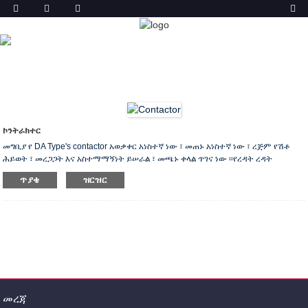
ምርት
ቤት
ምርቶች
ኮንትራክተር
ኮንትራክተር
መግቢያ የ DA Type's contactor አወቃቀር አነስተኛ ነው ፣ መጠኑ አነስተኛ ነው ፣ ረጅም የሽቶ
ሕይወት ፣ መረጋጋት እና አስተማማኝነት ይሠራል ፣ መጫኑ ቀላል ጥገና ነው ፡፡የረዳት ረዳት
ግንኙነቶች ብዙ የተለያዩ የገበያ ፍላጎቶችን ያሟላል ፡፡ በዋናነት በሲቪሎች እና በኢንዱስትሪዎች
ጥያቄ
ዝርዝር
ሞተሮች ፣ በኤሌክትሪክ መስመር ፣ በኮድ ሽቦ ፣ ማለፊያ እና መብራት ወዘተ ላይ ለመቆጣጠር
ይተገበራል ፡፡ ዋናው የቴክኒክ መረጃ-ዋናው የወረዳ ደረጃ አሰጣጥ ወቅታዊ: 9 一 370 ኤ የሞተር
ኃይል: 4 一 200KW (400 ቪ ፣ ኤሲ -3)
መረጃ