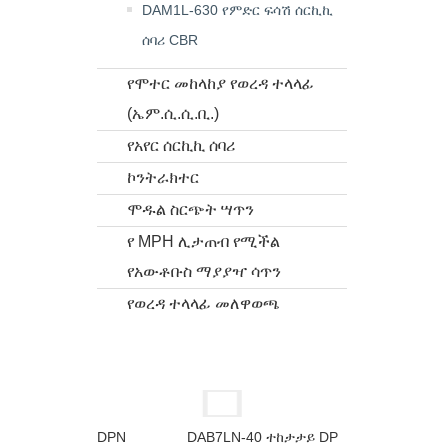
DAM1L-630 የምድር ፍሳሽ ሰርኪኪ
ሰባሪ CBR
የሞተር መከላከያ የወረዳ ተላላፊ
(ኤም.ሲ.ሲ.ቢ.)
የአየር ሰርኪኪ ሰባሪ
ኮንትራክተር
ሞዱል ስርጭት ሣጥን
የ MPH ሊታጠብ የሚችል
የአውቶቡስ ማያያዣ ሳጥን
የወረዳ ተላላፊ መለዋወጫ
DAB7LN-40 ተከታታይ DP