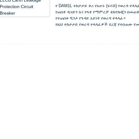
የ DAM1L ተከታታይ ቀሪ የአሁኑ (ፍሳሽ) የወረዳ ተላ
የጠበቀ ዲዛይን እና የላቀ የማምረቻ ቴክኖሎጂን በመጠቀም
የተጠበቀ ሻጋታ የጉዳይ አይነት የወረዳ ተላላፊ።
የዚህ ተከታታይ የወረዳ ተላላፊዎች ደረጃ የተሰጠው የሙቀት
ከ 250A በላይ ነው) ፣ በዋነኝነት ለ ac 50Hz የሚያ
እና የ 380V / 400V ደረጃ ያለው የቮልት የኤሌክትሪ
መሣሪያዎችን ከመጠን በላይ ጭነት እና አጭር ዙር ለመከ
በመደበኛ ሁኔታዎች ውስጥ ፣ አልፎ አልፎ መስመሮችን 