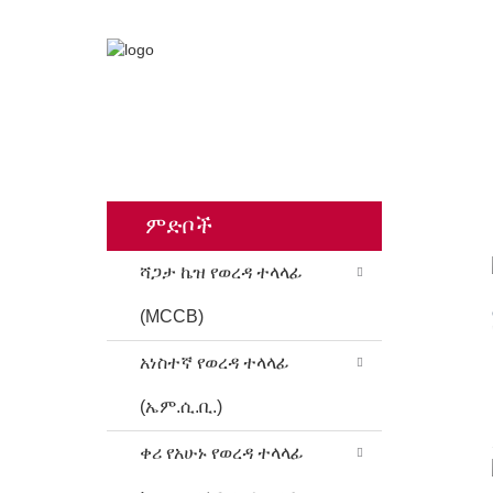
ቤት
ምርቶች
የምድ
ምድቦች
ሻጋታ ኬዝ የወረዳ ተላላፊ
(MCCB)
አነስተኛ የወረዳ ተላላፊ
(ኤም.ሲ.ቢ.)
ቀሪ የአሁኑ የወረዳ ተላላፊ