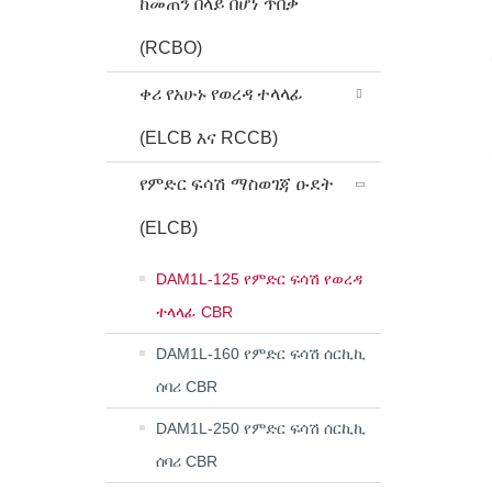
ከመጠን በላይ በሆነ ጥበቃ
(RCBO)
ቀሪ የአሁኑ የወረዳ ተላላፊ
(ELCB እና RCCB)
የምድር ፍሳሽ ማስወገጃ ዑደት
(ELCB)
DAM1L-125 የምድር ፍሳሽ የወረዳ
ተላላፊ CBR
DAM1L-160 የምድር ፍሳሽ ሰርኪኪ
ሰባሪ CBR
DAM1L-250 የምድር ፍሳሽ ሰርኪኪ
ሰባሪ CBR