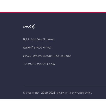
መረጃ
ሻጋታ ኬዝ የወረዳ ተላላፊ
አነስተኛ የወረዳ ተላላፊ
የተረፈ ወቅታዊ ከመጠን በላይ መከላከያ
ቀሪ የአሁኑ የወረዳ ተላላፊ
© የቅጂ መብት - 2010-2021: ሁሉም መብቶች የተጠበቁ ናቸው.