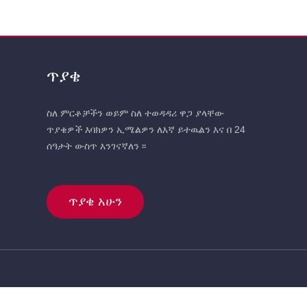
ጥያቄ
ስለ ምርቶቻችን ወይም ስለ ተወዳዳሪ ዋጋ ያላቸው
ጥያቄዎች እባክዎን ኢሜልዎን ለእኛ ይተዉልን እና በ 24
ሰዓታት ውስጥ እንገናኛለን ፡፡
ጥያቄ አሁን