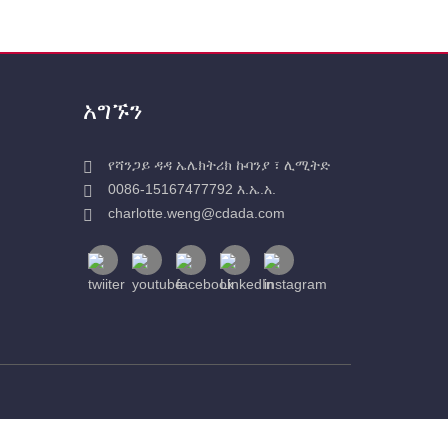
አግኙን
የሻንጋይ ዳዳ ኤሌክትሪክ ኩባንያ ፣ ሊሚትድ
0086-15167477792 እ.ኤ.አ.
charlotte.weng@cdada.com