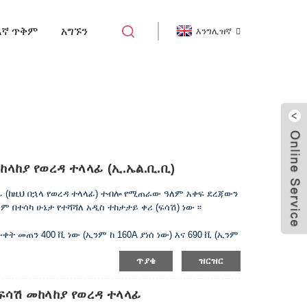
እኛ ጥቅም
አግኙን
እንግሊዝኛ
 ፍሳሽ የወረዳ ተላላፊ CBR
ላከያ የወረዳ ተላላፊ (ኢ.ኤል.ቢ.ቢ)
ላፊ (ከዚህ በኋላ የወረዳ ተላላፊ) ተብሎ የሚጠራው ዓለም አቀፍ ደረጃውን
 በተሳካ ሁኔታ የተሻሻለ አዲስ ተከታታይ ቀሪ (ፍሳሽ) ነው ፡፡
 መጠን 400 ቪ ነው (ኢንም ከ 160A ያነሰ ነው) እና 690 ቪ (ኢንም
ገለግል እና በ 10A ~ 500A ወቅታዊ የኃይል አቅርቦት አውታረመረብ ውስጥ
ጥያቄ
ዝርዝር
ክ ኃይል የኤሌክትሪክ ኃይልን ለማሰራጨት እና የመስመሮችን እና የኃይል
ላከል ጥቅም ላይ ይውላል ፡፡
ፍሳሽ መከላከያ የወረዳ ተላላፊ