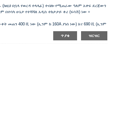
ላፊ (ከዚህ በኋላ የወረዳ ተላላፊ) ተብሎ የሚጠራው ዓለም አቀፍ ደረጃውን
 በተሳካ ሁኔታ የተሻሻለ አዲስ ተከታታይ ቀሪ (ፍሳሽ) ነው ፡፡
 መጠን 400 ቪ ነው (ኢንም ከ 160A ያነሰ ነው) እና 690 ቪ (ኢንም
ገለግል እና በ 10A ~ 500A ወቅታዊ የኃይል አቅርቦት አውታረመረብ ውስጥ
ጥያቄ
ዝርዝር
ክ ኃይል የኤሌክትሪክ ኃይልን ለማሰራጨት እና የመስመሮችን እና የኃይል
ላከል ጥቅም ላይ ይውላል ፡፡
ለመቀየር ሊያገለግል ይችላል።