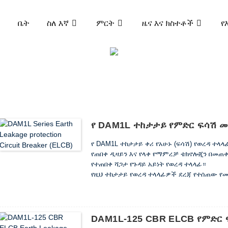
ቤት
ስለ እኛ
ምርት
ዜና እና ክስተቶች
የ
ምርት
ር ፍሳሽ ማስወገጃ ዑደት (ELCB)
DAM1L-125 የምድር
የ DAM1L ተከታታይ የምድር ፍሳሽ መከ
የ DAM1L ተከታታይ ቀሪ የአሁኑ (ፍሳሽ) የወረዳ ተላ
የጠበቀ ዲዛይን እና የላቀ የማምረቻ ቴክኖሎጂን በመጠቀም
የተጠበቀ ሻጋታ የጉዳይ አይነት የወረዳ ተላላፊ።
የዚህ ተከታታይ የወረዳ ተላላፊዎች ደረጃ የተሰጠው የሙቀት
ከ 250A በላይ ነው) ፣ በዋነኝነት ለ ac 50Hz የሚያ
እና የ 380V / 400V ደረጃ ያለው የቮልት የኤሌክትሪ
መሣሪያዎችን ከመጠን በላይ ጭነት እና አጭር ዙር ለመከ
DAM1L-125 CBR ELCB የምድር 