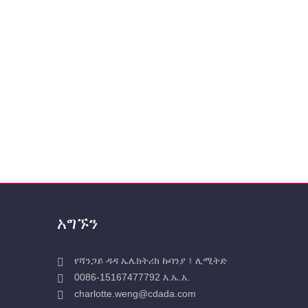
አግኙን
የሻንጋይ ዳዳ ኤሌክትሪክ ኩባንያ ፣ ሊሚትድ
0086-15167477792 እ.ኤ.አ.
charlotte.weng@cdada.com