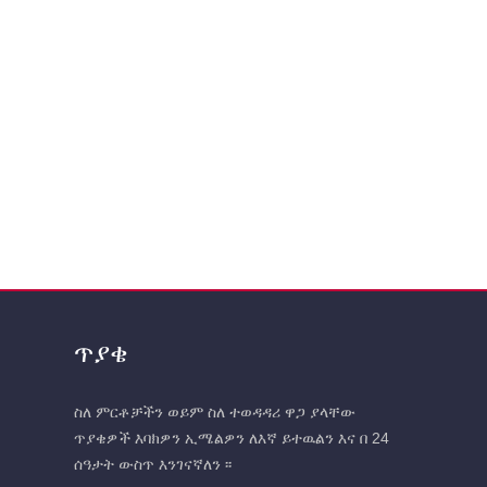
ጥያቄ
ስለ ምርቶቻችን ወይም ስለ ተወዳዳሪ ዋጋ ያላቸው
ጥያቄዎች እባክዎን ኢሜልዎን ለእኛ ይተዉልን እና በ 24
ሰዓታት ውስጥ እንገናኛለን ፡፡