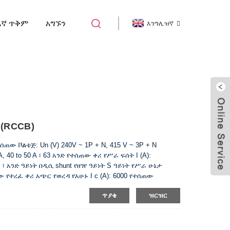
እኛ ጥቅም
አግኙን
እንግሊዝኛ
ቀሪ የአሁኑ የወረዳ ተላላፊ
 (RCCB)
ው ቮልቴጅ: Un (V) 240V ~ 1P + N, 415 V ~ 3P + N
A, 40 to 50 A ፣ 63 አንድ የተሰጠው ቀሪ የሥራ ፍሰት I (A):
ጥር ፣ አንድ ዓይነት በዲሲ shunt የዘገየ ዓይነት S ዓይነት የሥራ ሁኔታ
ጠው የተረፈ ቀሪ አጭር የወረዳ የአሁኑ I c (A): 6000 የተሰጠው
ውስጥ) ...
ጥያቄ
ዝርዝር