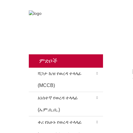
ቤት
ምርቶች
ቀሪ
ምድቦች
ሻጋታ ኬዝ የወረዳ ተላላፊ
(MCCB)
አነስተኛ የወረዳ ተላላፊ
(ኤም.ሲ.ቢ.)
ቀሪ የአሁኑ የወረዳ ተላላፊ