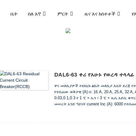
ቤት
ስለ እኛ
ምርት
ዜና እና ክስተቶች
የ
ምርት
 የአሁኑ የወረዳ ተላላፊ (ELCB እና RCCB)
DAL6-63 
DAL6-63 ቀሪ የአሁኑ የወረዳ ተላላፊ
ዋና መለኪያዎች የቴክኒክ ልኬት መለኪያ እሴት ደረጃ የተሰጠ
የተሰጠው ወቅታዊ (A) በ: 16 A, 20 A, 25 A, 32 A, 
0.03,0.1,0.3 የ 1 ፒ + ኤን ፣ 3 ፒ + ኤሲ አይሲ ቁ
መሠረት አንድ ዓይነት current Inc (A): 6000 የተሰ
የመለዋወጥ እና የመፍረስ አቅም Im (A): 500 (በ 50A 