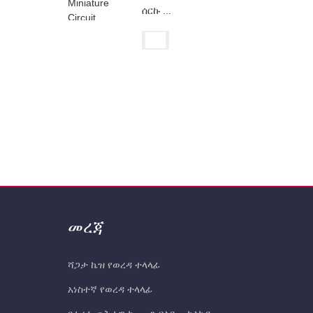
ሰርኩ ...
መረጃ
ሻጋታ ኬዝ የወረዳ ተላላፊ
አነስተኛ የወረዳ ተላላፊ