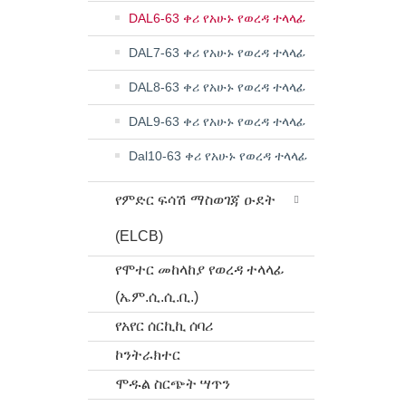
DAL6-63 ቀሪ የአሁኑ የወረዳ ተላላፊ
DAL7-63 ቀሪ የአሁኑ የወረዳ ተላላፊ
DAL8-63 ቀሪ የአሁኑ የወረዳ ተላላፊ
DAL9-63 ቀሪ የአሁኑ የወረዳ ተላላፊ
Dal10-63 ቀሪ የአሁኑ የወረዳ ተላላፊ
የምድር ፍሳሽ ማስወገጃ ዑደት
(ELCB)
የሞተር መከላከያ የወረዳ ተላላፊ
(ኤም.ሲ.ሲ.ቢ.)
የአየር ሰርኪኪ ሰባሪ
ኮንትራክተር
ሞዱል ስርጭት ሣጥን