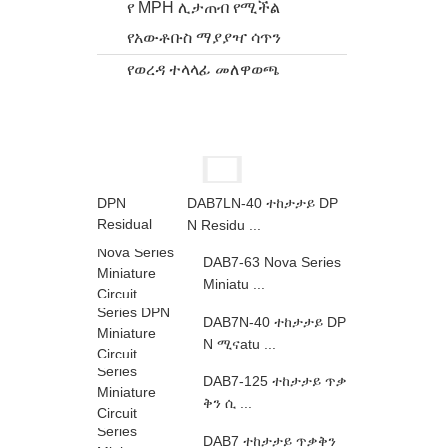
የ MPH ሊታጠብ የሚችል
የአውቶቡስ ማያያዣ ሳጥን
የወረዳ ተላላፊ መለዋወጫ
DAB7LN-40 ተከታታይ DP
N Residu ...
DAB7-63 Nova Series
Miniatu ...
DAB7N-40 ተከታታይ DP
N ሚናatu ...
DAB7-125 ተከታታይ ጥቃ
ቅን ሲ ...
DAB7 ተከታታይ ጥቃቅን