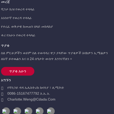
መረጃ
ሻጋታ ኬዝ የወረዳ ተላላፊ
አነስተኛ የወረዳ ተላላፊ
የተረፈ ወቅታዊ ከመጠን በላይ መከላከያ
ቀሪ የአሁኑ የወረዳ ተላላፊ
ጥያቄ
ስለ ምርቶቻችን ወይም ስለ ተወዳዳሪ ዋጋ ያላቸው ጥያቄዎች እባክዎን ኢሜልዎን
ለእኛ ይተዉልን እና በ 24 ሰዓታት ውስጥ እንገናኛለን ፡፡
ጥያቄ አሁን
አግኙን
የሻንጋይ ዳዳ ኤሌክትሪክ ኩባንያ ፣ ሊሚትድ
0086-15167477792 እ.ኤ.አ.
Charlotte.weng@cdada.com