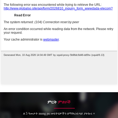
ምርት
ምድቦች
ለ 5 ዓመታት mong pu መፍትሄዎችን በማቅረብ ላይ ያተኩሩ ፡፡