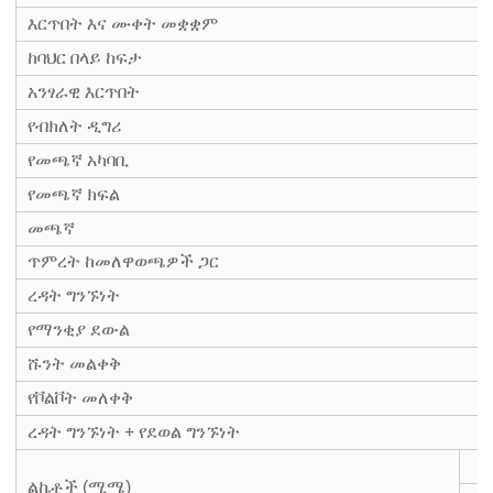
እርጥበት እና ሙቀት መቋቋም
ከባህር በላይ ከፍታ
አንፃራዊ እርጥበት
የብክለት ዲግሪ
የመጫኛ አካባቢ
የመጫኛ ክፍል
መጫኛ
ጥምረት ከመለዋወጫዎች ጋር
ረዳት ግንኙነት
የማንቂያ ደውል
ሹንት መልቀቅ
የቮልቮት መለቀቅ
ረዳት ግንኙነት + የደወል ግንኙነት
ልኬቶች (ሚሜ)