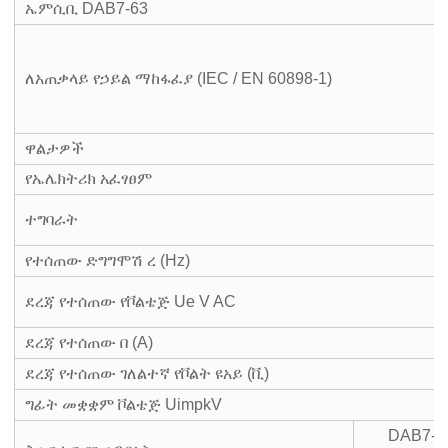
ኤምሲቢ DAB7-63
ለአጠቃላይ የኃይል ማከፋፈያ (IEC / EN 60898-1)
ዋልታዎች
የኤሌክትሪክ አፈፃፀም
ተግባራት
የተሰጠው ድግግሞሽ ረ (Hz)
ደረጃ የተሰጠው የቮልቴጅ Ue V AC
ደረጃ የተሰጠው በ (A)
ደረጃ የተሰጠው ገለልተኛ የቮልት ዩአይ (ቪ)
ግፊት መቋቋም ቮልቴጅ UimpkV
DAB7-6