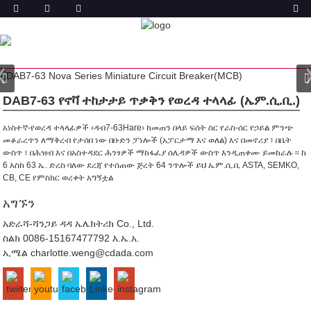
ምርት
ቤት
ምርቶች
አነስተኛ የወረዳ ተላላፊ (ኤም.ሲ.ቢ.)
NOVA
ተከታታይ ጥቃቅን የወረዳ ተላላፊ
DAB7-63 የኖቫ ተከታታይ ጥቃቅን የወረዳ ተላላፊ (ኤም.ሲ.ቢ.)
አነስተኛ-የወረዳ ተላላፊዎች ‹ዳብ7-63Hare› ከመጠን በላይ ፍሰት ስር የራስ-ሰር የኃይል ምንጭ
መቆራረጥን ለማቅረብ የታሰበ ነው በቡድን ፓነሎች (አፓርታማ እና ወለል) እና በመኖሪያ ፣ በቤት
ውስጥ ፣ በሕዝብ እና በአስተዳደር ሕንፃዎች ማከፋፈያ ሰሌዳዎች ውስጥ እንዲጠቀሙ ይመከራሉ ፡፡
ከ
6 እስከ 63 ኤ. ድረስ ባለው ደረጃ የተሰጠው ጅረት 64 ንጥሎች ይህ ኤም.ሲ.ቢ ASTA, SEMKO,
CB, CE የምስክር ወረቀት አግኝቷል
አግኙን
አድራሻ-ሻንጋይ ዳዳ ኤሌክትሪክ Co., Ltd.
ስልክ
0086-15167477792 እ.ኤ.አ.
ኢሜል
charlotte.weng@cdada.com