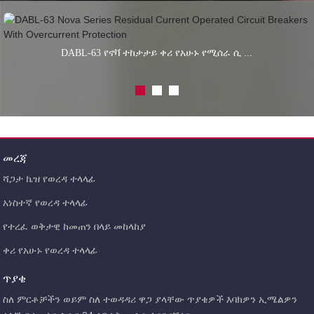
DABL-63 የኖቫ ተከታታይ ቀሪ የአሁኑ የሚሰራ ሲ ...
መረጃ
ሻጋታ ኬዝ የወረዳ ተላላፊ
አነስተኛ የወረዳ ተላላፊ
የተረፈ ወቅታዊ ከመጠን በላይ መከላከያ
ቀሪ የአሁኑ የወረዳ ተላላፊ
ጥያቄ
ስለ ምርቶቻችን ወይም ስለ ተወዳዳሪ ዋጋ ያላቸው ጥያቄዎች እባክዎን ኢሜልዎን