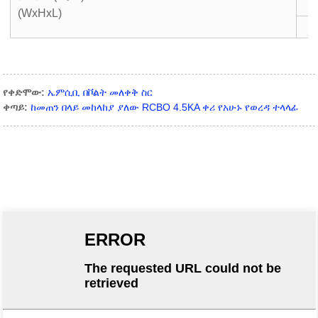
(WxHxL)
የቀድሞው:
ኤምሲቢ በቮልት መለቀቅ ስር
ቀጣይ:
ከመጠን በላይ መከላከያ ያለው RCBO 4.5KA ቀሪ የአሁኑ የወረዳ ተላላፊ