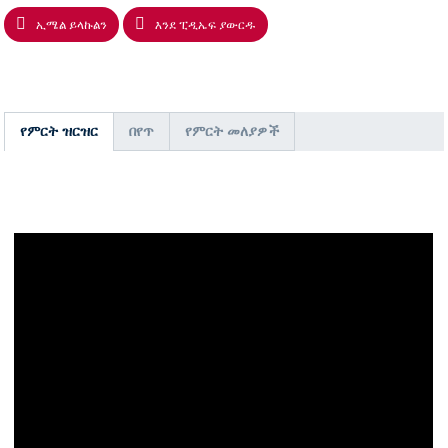
ኢሜል ይላኩልን
እንደ ፒዲኤፍ ያውርዱ
የምርት ዝርዝር
በየጥ
የምርት መለያዎች