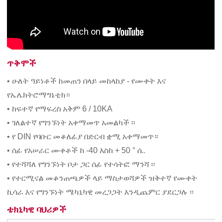
ጥቅሞች
• ሁለት ዓይነቶች ከመጠን በላይ መከላከያ - የሙቀት እና
የኤሌክትሮማግኔቲክ።
• ከፍተኛ የማፍረስ አቅም 6 / 10KA
• ገለልተኛ የግንኙነት አቀማመጥ አመልካች ፡፡
• የ DIN የባቡር መቆለፊያ በድርብ ቋሚ አቀማመጥ።
• ሰፊ የአሠራር ሙቀቶች ከ -40 እስከ + 50 ° ሴ.
• የተሻሻለ የግንኙነት ቦታ ጋር ሰፊ የተሳትፎ ማንሻ ፡፡
• የተርሚናል መቆንጠጫዎች ላይ ማስታወሻዎች ዝቅተኛ የሙቀት
ኪሳራ እና የግንኙነት ሜካኒካዊ መረጋጋት እንዲጨምር ያደርጋሉ ፡፡
ቴክኒካዊ ባህሪዎች