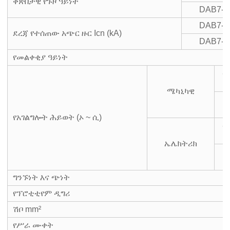
ቅጽበታዊ የጉዞ ዓይነት
DAB7-6
DAB7-6
ደረጃ የተሰጠው አጭር ዙር Icn (kA)
DAB7-6
የመልቀቂያ ዓይነት
ት
ሜካኒካዊ
መ
የአገልግሎት ሕይወት (ኦ ~ ሲ)
ት
ኤሌክትሪክ
መ
ግንኙነት እና ጭነት
የፕሮቲቲየም ዲግሪ
ሽቦ mm²
የሥራ ሙቀት